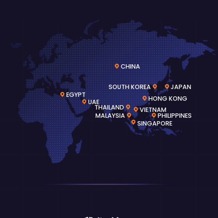
CHINA
SOUTH KOREA
JAPAN
EGYPT
HONG KONG
UAE
THAILAND
VIETNAM
MALAYSIA
PHILIPPINES
SINGAPORE