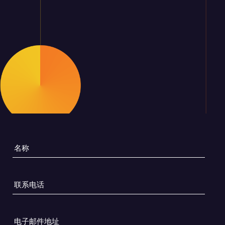
名
称
*
联
系
电
话
电