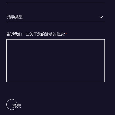
子
*
邮
件
活
地
动
址
类
型
*
告诉我们一些关于您的活动的信息:
*
*
提交