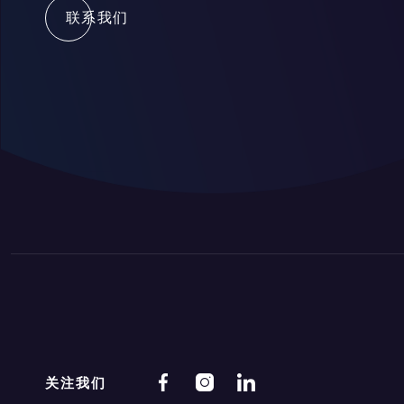
联系我们
PRIVATE &
VIRTUAL & HYBRID
关注我们
CORPORATE EVENT
EVENT