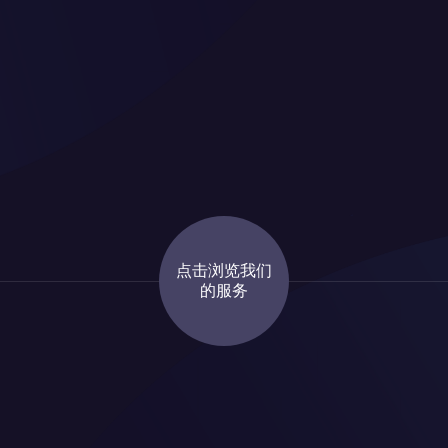
点击浏览我们
的服务
EVENT PRODUCTION &
EVENT
E
MEDIA
ENTERTAINMENT