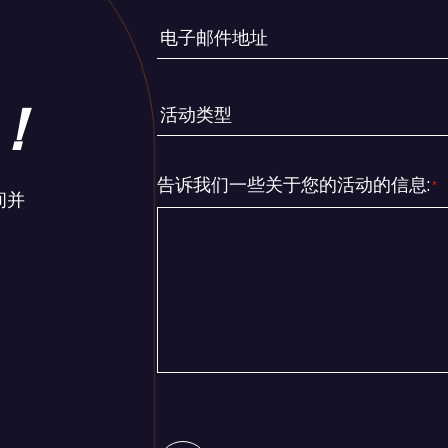
*
电
子
邮
！
活
件
动
地
类
址
告诉我们一些关于您的活动的信息:
*
型
间并
*
*