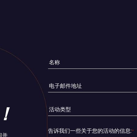
名
称
*
电
子
邮
！
活
件
动
地
类
址
告诉我们一些关于您的活动的信息:
*
型
间并
*