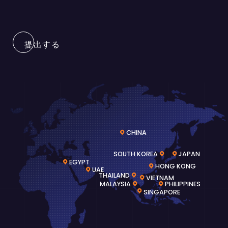
提出する
CHINA
SOUTH KOREA
JAPAN
EGYPT
HONG KONG
UAE
THAILAND
VIETNAM
MALAYSIA
PHILIPPINES
SINGAPORE