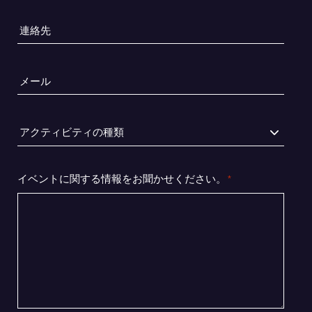
*
連
絡
先
メ
*
ー
ル
ア
*
ク
テ
ィ
イベントに関する情報をお聞かせください。
*
ビ
テ
ィ
の
種
類
*