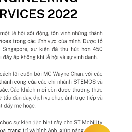
RVICES 2022
một lễ hội sôi động, tôn vinh những thành
vices trong các lĩnh vực của mình. Được tổ
c Singapore, sự kiện đã thu hút hơn 450
 đầy ắp không khí lễ hội và sự vinh danh.
cách lôi cuốn bởi MC Wayne Chan, với các
g thành công của các chi nhánh STEMOS và
 sắc. Các khách mời còn được thưởng thức
 tấu đàn dây, dịch vụ chụp ảnh trực tiếp và
át đầy mê hoặc.
ổ chức sự kiện đặc biệt này cho ST Mobility
ọa, trang trí và hình ảnh, giúp nâng tầm sự