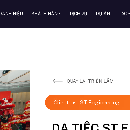
DANH HIỆU
KHÁCH HÀNG
DỊCH VỤ
DỰ ÁN
TÁC 
QUAY LẠI TRIỂN LÃM
Client ​
ST Engineering
DẠ TIỆC ST 