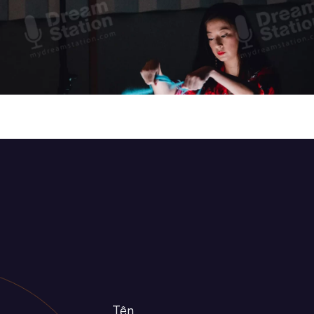
Tên
*