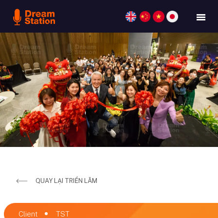
QUAY LẠI TRIỂN LÃM
Client ​
TST