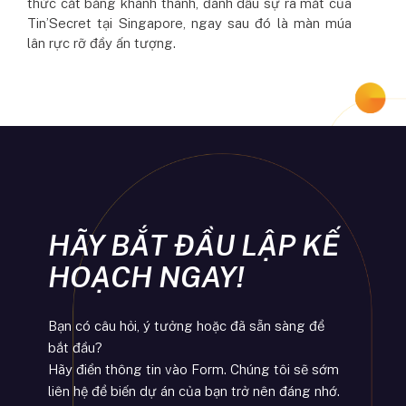
thức cắt băng khánh thành, đánh dấu sự ra mắt của
Tin’Secret tại Singapore, ngay sau đó là màn múa
lân rực rỡ đầy ấn tượng.
HÃY BẮT ĐẦU LẬP KẾ
HOẠCH NGAY!
Bạn có câu hỏi, ý tưởng hoặc đã sẵn sàng để
bắt đầu?
Hãy điền thông tin vào Form. Chúng tôi sẽ sớm
liên hệ để biến dự án của bạn trở nên đáng nhớ.